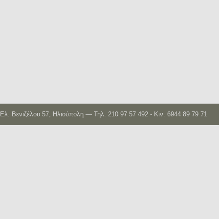
Ελ. Βενιζέλου 57, Ηλιούπολη — Τηλ. 210 97 57 492 - Κιν. 6944 89 79 71