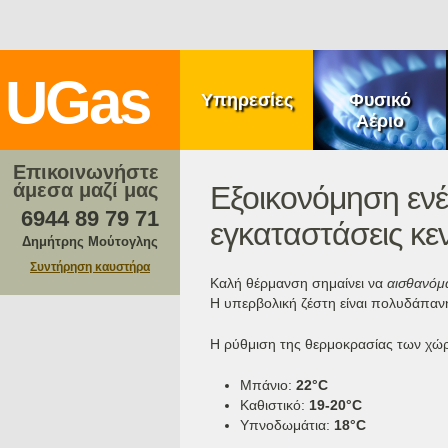
Jump to navigation
Κ
ύ
UGas
ρ
Υπηρεσίες
Φυσικό
ι
Αέριο
ο
μ
ε
Επικοινωνήστε
ν
άμεσα μαζί μας
Εξοικονόμηση ενέ
ο
6944 89 79 71
ύ
εγκαταστάσεις κε
Δημήτρης Μούτογλης
Συντήρηση καυστήρα
Καλή θέρμανση σημαίνει να
αισθανόμ
Η υπερβολική ζέστη είναι πολυδάπανη
Η ρύθμιση της θερμοκρασίας των χώρω
Μπάνιο:
22°C
Καθιστικό:
19-20°C
Υπνοδωμάτια:
18°C